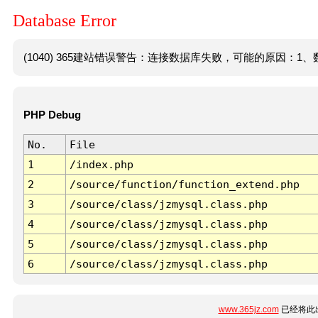
Database Error
(1040) 365建站错误警告：连接数据库失败，可能的原因：1、数
PHP Debug
No.
File
1
/index.php
2
/source/function/function_extend.php
3
/source/class/jzmysql.class.php
4
/source/class/jzmysql.class.php
5
/source/class/jzmysql.class.php
6
/source/class/jzmysql.class.php
www.365jz.com
已经将此