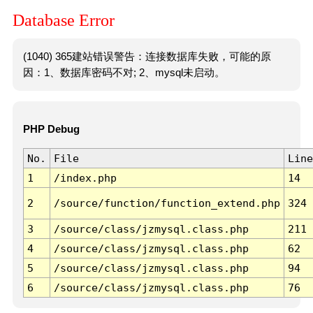
Database Error
(1040) 365建站错误警告：连接数据库失败，可能的原
因：1、数据库密码不对; 2、mysql未启动。
PHP Debug
No.
File
Line
1
/index.php
14
2
/source/function/function_extend.php
324
3
/source/class/jzmysql.class.php
211
4
/source/class/jzmysql.class.php
62
5
/source/class/jzmysql.class.php
94
6
/source/class/jzmysql.class.php
76