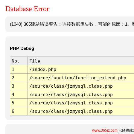
Database Error
(1040) 365建站错误警告：连接数据库失败，可能的原因：1、数
PHP Debug
No.
File
1
/index.php
2
/source/function/function_extend.php
3
/source/class/jzmysql.class.php
4
/source/class/jzmysql.class.php
5
/source/class/jzmysql.class.php
6
/source/class/jzmysql.class.php
www.365jz.com
已经将此