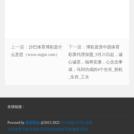
上一篇：
下一篇：
沙巴体育博彩是什
博彩直营中国体育
么意思（www.oujpu.com）
彩票代理加盟_9月21日起，诚
心诚意，福寿安康，心念念事
成，马到功成的4个生肖_契机
_生存_工夫
友情链接：
Powered by
皇冠现金
@2013-2022
RSS地图
HTML地图
皇冠体育导航
皇冠体育
皇冠现金网
皇冠客服
新2网址