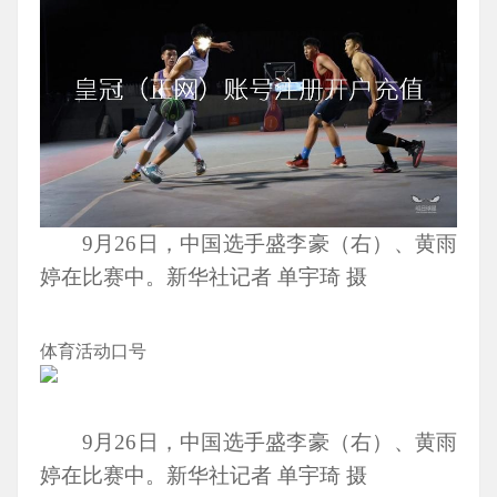
9月26日，中国选手盛李豪（右）、黄雨
婷在比赛中。新华社记者 单宇琦 摄
体育活动口号
9月26日，中国选手盛李豪（右）、黄雨
婷在比赛中。新华社记者 单宇琦 摄