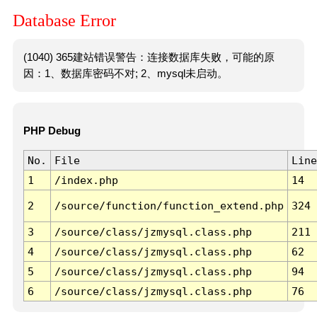
Database Error
(1040) 365建站错误警告：连接数据库失败，可能的原
因：1、数据库密码不对; 2、mysql未启动。
PHP Debug
No.
File
Line
1
/index.php
14
2
/source/function/function_extend.php
324
3
/source/class/jzmysql.class.php
211
4
/source/class/jzmysql.class.php
62
5
/source/class/jzmysql.class.php
94
6
/source/class/jzmysql.class.php
76