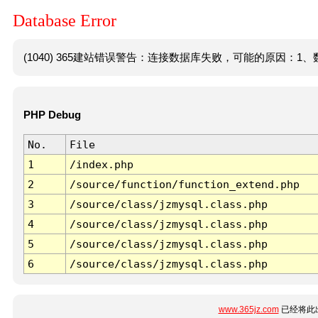
Database Error
(1040) 365建站错误警告：连接数据库失败，可能的原因：1、数
PHP Debug
No.
File
1
/index.php
2
/source/function/function_extend.php
3
/source/class/jzmysql.class.php
4
/source/class/jzmysql.class.php
5
/source/class/jzmysql.class.php
6
/source/class/jzmysql.class.php
www.365jz.com
已经将此