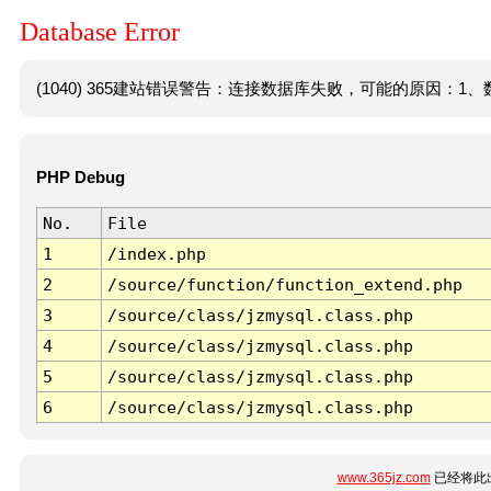
Database Error
(1040) 365建站错误警告：连接数据库失败，可能的原因：1、数
PHP Debug
No.
File
1
/index.php
2
/source/function/function_extend.php
3
/source/class/jzmysql.class.php
4
/source/class/jzmysql.class.php
5
/source/class/jzmysql.class.php
6
/source/class/jzmysql.class.php
www.365jz.com
已经将此