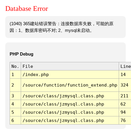
Database Error
(1040) 365建站错误警告：连接数据库失败，可能的原
因：1、数据库密码不对; 2、mysql未启动。
PHP Debug
No.
File
Line
1
/index.php
14
2
/source/function/function_extend.php
324
3
/source/class/jzmysql.class.php
211
4
/source/class/jzmysql.class.php
62
5
/source/class/jzmysql.class.php
94
6
/source/class/jzmysql.class.php
76