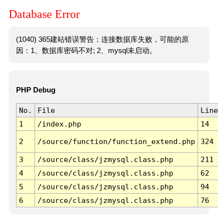
Database Error
(1040) 365建站错误警告：连接数据库失败，可能的原
因：1、数据库密码不对; 2、mysql未启动。
PHP Debug
No.
File
Line
1
/index.php
14
2
/source/function/function_extend.php
324
3
/source/class/jzmysql.class.php
211
4
/source/class/jzmysql.class.php
62
5
/source/class/jzmysql.class.php
94
6
/source/class/jzmysql.class.php
76