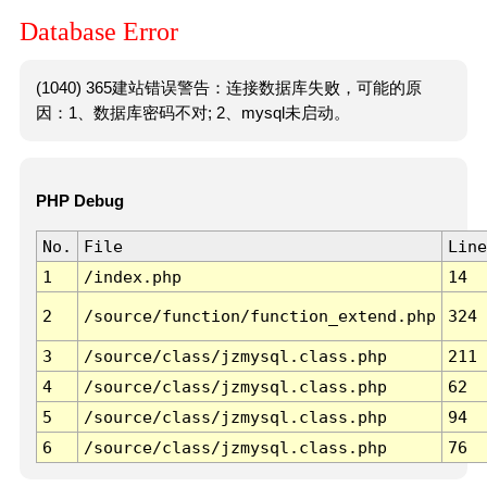
Database Error
(1040) 365建站错误警告：连接数据库失败，可能的原
因：1、数据库密码不对; 2、mysql未启动。
PHP Debug
No.
File
Line
1
/index.php
14
2
/source/function/function_extend.php
324
3
/source/class/jzmysql.class.php
211
4
/source/class/jzmysql.class.php
62
5
/source/class/jzmysql.class.php
94
6
/source/class/jzmysql.class.php
76