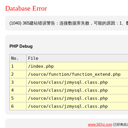
Database Error
(1040) 365建站错误警告：连接数据库失败，可能的原因：1、数
PHP Debug
No.
File
1
/index.php
2
/source/function/function_extend.php
3
/source/class/jzmysql.class.php
4
/source/class/jzmysql.class.php
5
/source/class/jzmysql.class.php
6
/source/class/jzmysql.class.php
www.365jz.com
已经将此