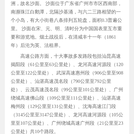
洲，故名沙面。 沙面位于广东省广州市市区西南部，
南濒珠江白鹅潭，北隔沙基涌，与六二三路相望的一
个小岛，有大小街巷八条排列五轮盘，面积0.3普遍公
里。 沙面在宋、元、明、清时分为中国国表里互市重
要和游览地。烟土战役后，在清咸丰十一年（1861
年）后沦为英、法租界。
高速公路方面，十大事故多发路段包括汕昆高速
揭阳段（61公里至63公里处）、龙河高速河源段（120
公里至122公里处）、武深高速惠州段（906公里至908
公里处）、汕湛高速茂名段（790公里至792公里
处）、云茂高速茂名段（99公里至101公里处）、广州
绕城高速佛山段（109公里至111公里处）、汕湛高速
梅州段（129公里至131公里处）、沈海高速江门段
（3145公里至3147公里处）、龙河高速河源段（105公
里至107公里处）、广州绕城高速广州段（21公里至23
公里处）共10个路段。