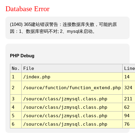
Database Error
(1040) 365建站错误警告：连接数据库失败，可能的原
因：1、数据库密码不对; 2、mysql未启动。
PHP Debug
No.
File
Line
1
/index.php
14
2
/source/function/function_extend.php
324
3
/source/class/jzmysql.class.php
211
4
/source/class/jzmysql.class.php
62
5
/source/class/jzmysql.class.php
94
6
/source/class/jzmysql.class.php
76