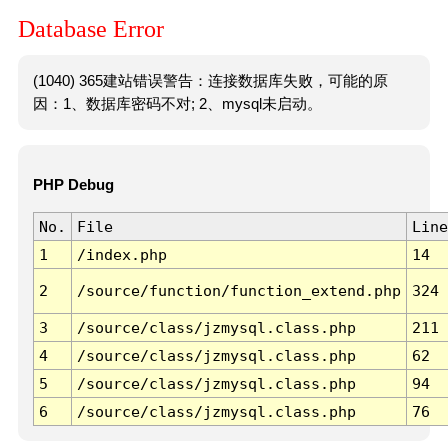
Database Error
(1040) 365建站错误警告：连接数据库失败，可能的原
因：1、数据库密码不对; 2、mysql未启动。
PHP Debug
No.
File
Line
1
/index.php
14
2
/source/function/function_extend.php
324
3
/source/class/jzmysql.class.php
211
4
/source/class/jzmysql.class.php
62
5
/source/class/jzmysql.class.php
94
6
/source/class/jzmysql.class.php
76