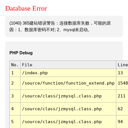
Database Error
(1040) 365建站错误警告：连接数据库失败，可能的原
因：1、数据库密码不对; 2、mysql未启动。
PHP Debug
No.
File
Line
1
/index.php
13
2
/source/function/function_extend.php
1548
3
/source/class/jzmysql.class.php
211
4
/source/class/jzmysql.class.php
62
5
/source/class/jzmysql.class.php
94