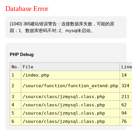
Database Error
(1040) 365建站错误警告：连接数据库失败，可能的原
因：1、数据库密码不对; 2、mysql未启动。
PHP Debug
No.
File
Line
1
/index.php
14
2
/source/function/function_extend.php
324
3
/source/class/jzmysql.class.php
211
4
/source/class/jzmysql.class.php
62
5
/source/class/jzmysql.class.php
94
6
/source/class/jzmysql.class.php
76