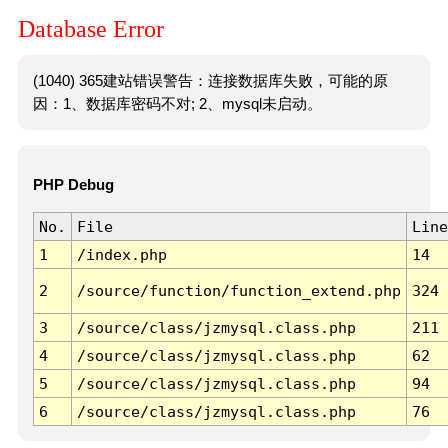
Database Error
(1040) 365建站错误警告：连接数据库失败，可能的原
因：1、数据库密码不对; 2、mysql未启动。
PHP Debug
No.
File
Line
1
/index.php
14
2
/source/function/function_extend.php
324
3
/source/class/jzmysql.class.php
211
4
/source/class/jzmysql.class.php
62
5
/source/class/jzmysql.class.php
94
6
/source/class/jzmysql.class.php
76