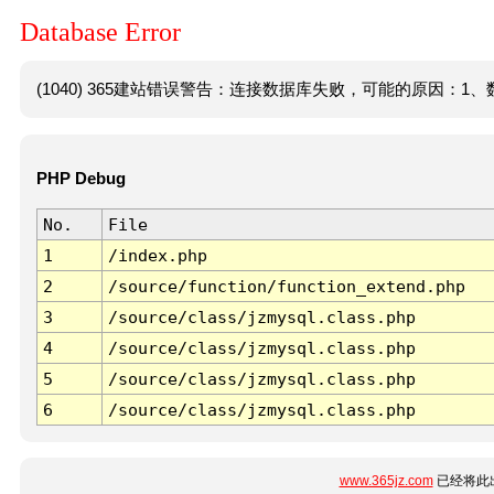
Database Error
(1040) 365建站错误警告：连接数据库失败，可能的原因：1、数
PHP Debug
No.
File
1
/index.php
2
/source/function/function_extend.php
3
/source/class/jzmysql.class.php
4
/source/class/jzmysql.class.php
5
/source/class/jzmysql.class.php
6
/source/class/jzmysql.class.php
www.365jz.com
已经将此