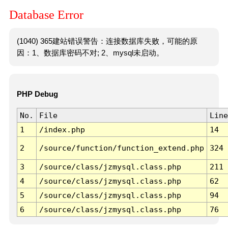
Database Error
(1040) 365建站错误警告：连接数据库失败，可能的原
因：1、数据库密码不对; 2、mysql未启动。
PHP Debug
No.
File
Line
1
/index.php
14
2
/source/function/function_extend.php
324
3
/source/class/jzmysql.class.php
211
4
/source/class/jzmysql.class.php
62
5
/source/class/jzmysql.class.php
94
6
/source/class/jzmysql.class.php
76