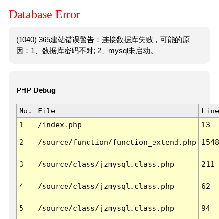
Database Error
(1040) 365建站错误警告：连接数据库失败，可能的原
因：1、数据库密码不对; 2、mysql未启动。
PHP Debug
No.
File
Line
1
/index.php
13
2
/source/function/function_extend.php
1548
3
/source/class/jzmysql.class.php
211
4
/source/class/jzmysql.class.php
62
5
/source/class/jzmysql.class.php
94