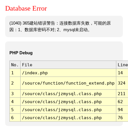
Database Error
(1040) 365建站错误警告：连接数据库失败，可能的原
因：1、数据库密码不对; 2、mysql未启动。
PHP Debug
No.
File
Line
1
/index.php
14
2
/source/function/function_extend.php
324
3
/source/class/jzmysql.class.php
211
4
/source/class/jzmysql.class.php
62
5
/source/class/jzmysql.class.php
94
6
/source/class/jzmysql.class.php
76