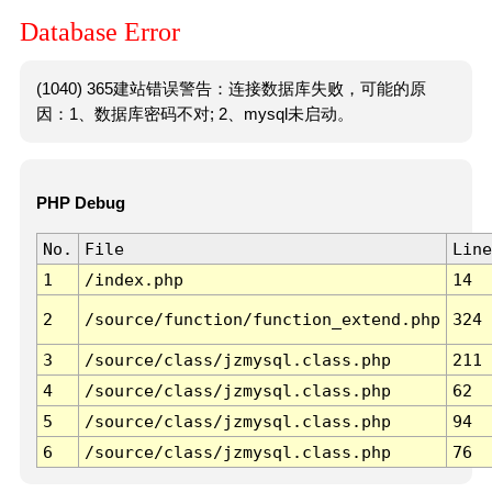
Database Error
(1040) 365建站错误警告：连接数据库失败，可能的原
因：1、数据库密码不对; 2、mysql未启动。
PHP Debug
No.
File
Line
1
/index.php
14
2
/source/function/function_extend.php
324
3
/source/class/jzmysql.class.php
211
4
/source/class/jzmysql.class.php
62
5
/source/class/jzmysql.class.php
94
6
/source/class/jzmysql.class.php
76