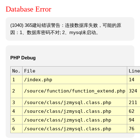
Database Error
(1040) 365建站错误警告：连接数据库失败，可能的原
因：1、数据库密码不对; 2、mysql未启动。
PHP Debug
No.
File
Line
1
/index.php
14
2
/source/function/function_extend.php
324
3
/source/class/jzmysql.class.php
211
4
/source/class/jzmysql.class.php
62
5
/source/class/jzmysql.class.php
94
6
/source/class/jzmysql.class.php
76