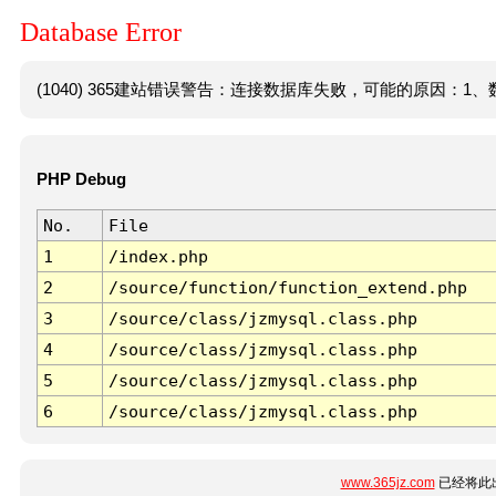
Database Error
(1040) 365建站错误警告：连接数据库失败，可能的原因：1、数
PHP Debug
No.
File
1
/index.php
2
/source/function/function_extend.php
3
/source/class/jzmysql.class.php
4
/source/class/jzmysql.class.php
5
/source/class/jzmysql.class.php
6
/source/class/jzmysql.class.php
www.365jz.com
已经将此