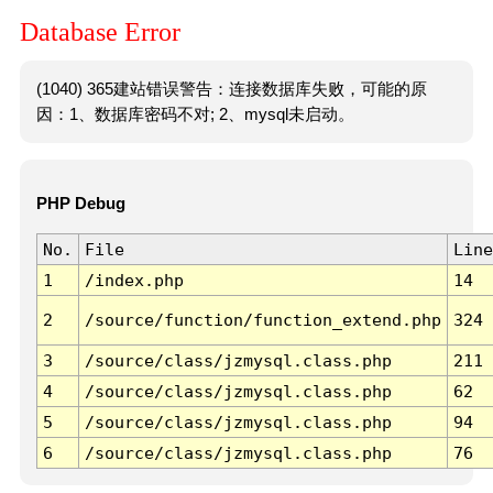
Database Error
(1040) 365建站错误警告：连接数据库失败，可能的原
因：1、数据库密码不对; 2、mysql未启动。
PHP Debug
No.
File
Line
1
/index.php
14
2
/source/function/function_extend.php
324
3
/source/class/jzmysql.class.php
211
4
/source/class/jzmysql.class.php
62
5
/source/class/jzmysql.class.php
94
6
/source/class/jzmysql.class.php
76