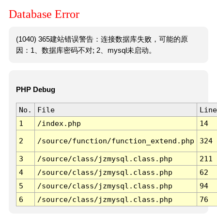
Database Error
(1040) 365建站错误警告：连接数据库失败，可能的原
因：1、数据库密码不对; 2、mysql未启动。
PHP Debug
No.
File
Line
1
/index.php
14
2
/source/function/function_extend.php
324
3
/source/class/jzmysql.class.php
211
4
/source/class/jzmysql.class.php
62
5
/source/class/jzmysql.class.php
94
6
/source/class/jzmysql.class.php
76