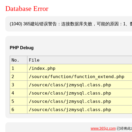
Database Error
(1040) 365建站错误警告：连接数据库失败，可能的原因：1、数
PHP Debug
No.
File
1
/index.php
2
/source/function/function_extend.php
3
/source/class/jzmysql.class.php
4
/source/class/jzmysql.class.php
5
/source/class/jzmysql.class.php
6
/source/class/jzmysql.class.php
www.365jz.com
已经将此