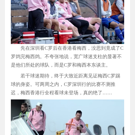
先在深圳看C罗后在香港看梅西，没思到竟成了C
罗鸽完梅西鸽。不夸张地说，宽广球迷支柱的显著不
是他们所处的球队，而是C罗和梅西本东谈主。
若干球迷期待，终于大致近距离见证梅西C罗踢
球的身姿。可两周之内，C罗深圳行的比赛不测推
迟，梅西香港行全程看球未登场，真的绝了……