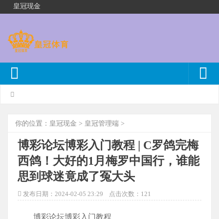
皇冠现金
你的位置：
皇冠现金
>
皇冠管理端
>
博彩论坛博彩入门教程 | C罗鸽完梅
西鸽！大好的1月梅罗中国行，谁能
思到球迷竟成了冤大头
发布日期：2024-02-05 23:29 点击次数：121
博彩论坛博彩入门教程