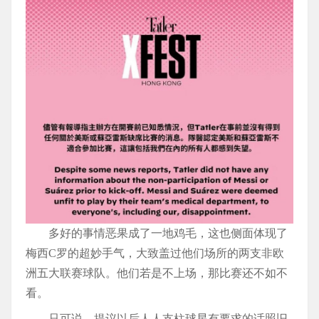
多好的事情恶果成了一地鸡毛，这也侧面体现了
梅西C罗的超妙手气，大致盖过他们场所的两支非欧
洲五大联赛球队。他们若是不上场，那比赛还不如不
看。
只可说，提议以后人人支柱球星有要求的话照旧