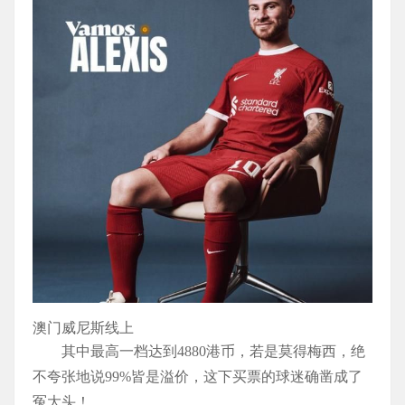
澳门威尼斯线上
其中最高一档达到4880港币，若是莫得梅西，绝
不夸张地说99%皆是溢价，这下买票的球迷确凿成了
冤大头！