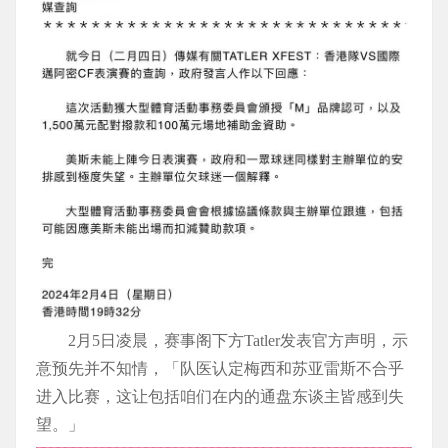
2月5日凌晨，赛事阁下方Tatler发表官方声明，示
意预先并不知情，「队医认定梅西和苏亚雷斯不合乎
进入比赛，这让包括咱们在内的通盘东谈主皆感到失
望。」