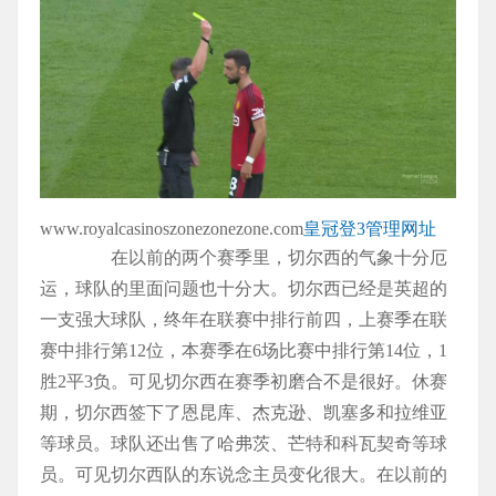
www.royalcasinoszonezonezone.com
皇冠登3管理网址
在以前的两个赛季里，切尔西的气象十分厄
运，球队的里面问题也十分大。切尔西已经是英超的
一支强大球队，终年在联赛中排行前四，上赛季在联
赛中排行第12位，本赛季在6场比赛中排行第14位，1
胜2平3负。可见切尔西在赛季初磨合不是很好。休赛
期，切尔西签下了恩昆库、杰克逊、凯塞多和拉维亚
等球员。球队还出售了哈弗茨、芒特和科瓦契奇等球
员。可见切尔西队的东说念主员变化很大。在以前的