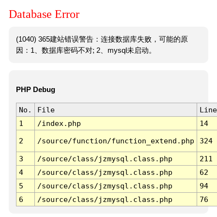
Database Error
(1040) 365建站错误警告：连接数据库失败，可能的原
因：1、数据库密码不对; 2、mysql未启动。
PHP Debug
No.
File
Line
1
/index.php
14
2
/source/function/function_extend.php
324
3
/source/class/jzmysql.class.php
211
4
/source/class/jzmysql.class.php
62
5
/source/class/jzmysql.class.php
94
6
/source/class/jzmysql.class.php
76