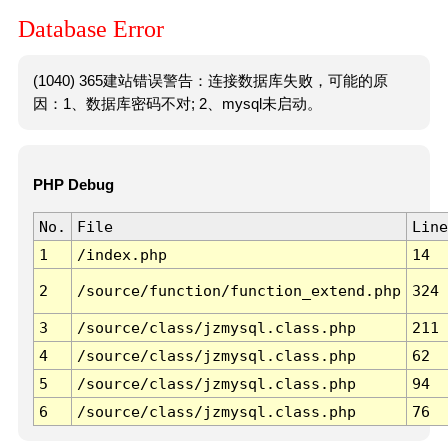
Database Error
(1040) 365建站错误警告：连接数据库失败，可能的原
因：1、数据库密码不对; 2、mysql未启动。
PHP Debug
No.
File
Line
1
/index.php
14
2
/source/function/function_extend.php
324
3
/source/class/jzmysql.class.php
211
4
/source/class/jzmysql.class.php
62
5
/source/class/jzmysql.class.php
94
6
/source/class/jzmysql.class.php
76