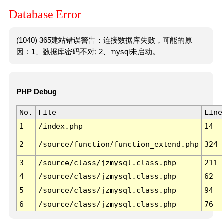
Database Error
(1040) 365建站错误警告：连接数据库失败，可能的原
因：1、数据库密码不对; 2、mysql未启动。
PHP Debug
No.
File
Line
1
/index.php
14
2
/source/function/function_extend.php
324
3
/source/class/jzmysql.class.php
211
4
/source/class/jzmysql.class.php
62
5
/source/class/jzmysql.class.php
94
6
/source/class/jzmysql.class.php
76