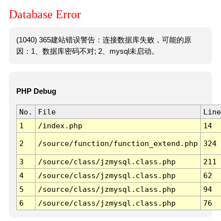
Database Error
(1040) 365建站错误警告：连接数据库失败，可能的原
因：1、数据库密码不对; 2、mysql未启动。
PHP Debug
No.
File
Line
1
/index.php
14
2
/source/function/function_extend.php
324
3
/source/class/jzmysql.class.php
211
4
/source/class/jzmysql.class.php
62
5
/source/class/jzmysql.class.php
94
6
/source/class/jzmysql.class.php
76