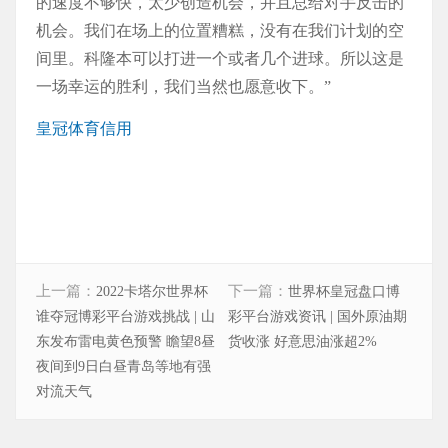
的速度不够快，太少创造机会，并且总给对手反击的
机会。我们在场上的位置糟糕，没有在我们计划的空
间里。科隆本可以打进一个或者几个进球。所以这是
一场幸运的胜利，我们当然也愿意收下。”
皇冠体育信用
上一篇：
下一篇：
2022卡塔尔世界杯
世界杯皇冠盘口博
谁夺冠博彩平台游戏挑战 | 山
彩平台游戏资讯 | 国外原油期
东发布雷电黄色预警 瞻望8昼
货收涨 好意思油涨超2%
夜间到9日白昼青岛等地有强
对流天气