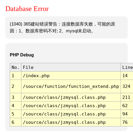
Database Error
(1040) 365建站错误警告：连接数据库失败，可能的原
因：1、数据库密码不对; 2、mysql未启动。
PHP Debug
No.
File
Line
1
/index.php
14
2
/source/function/function_extend.php
324
3
/source/class/jzmysql.class.php
211
4
/source/class/jzmysql.class.php
62
5
/source/class/jzmysql.class.php
94
6
/source/class/jzmysql.class.php
76