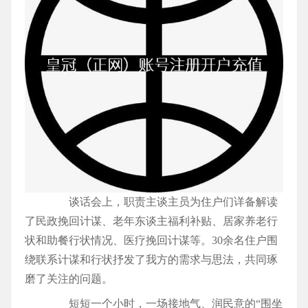
谈话会上，职责主谈主员为住户们详备解读
了民政挽回计谋、老年东谈主福利补贴、居家养老行
状和助餐行状情况、医疗挽回计谋等。30余名住户围
绕联系计谋和行状抒发了我方的需求与思法，共同琢
磨了关注的问题。
短短一个小时，一场接地气、润民意的“围坐