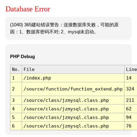
Database Error
(1040) 365建站错误警告：连接数据库失败，可能的原
因：1、数据库密码不对; 2、mysql未启动。
PHP Debug
No.
File
Line
1
/index.php
14
2
/source/function/function_extend.php
324
3
/source/class/jzmysql.class.php
211
4
/source/class/jzmysql.class.php
62
5
/source/class/jzmysql.class.php
94
6
/source/class/jzmysql.class.php
76