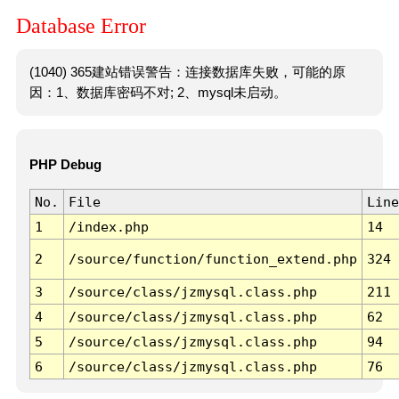
Database Error
(1040) 365建站错误警告：连接数据库失败，可能的原
因：1、数据库密码不对; 2、mysql未启动。
PHP Debug
No.
File
Line
1
/index.php
14
2
/source/function/function_extend.php
324
3
/source/class/jzmysql.class.php
211
4
/source/class/jzmysql.class.php
62
5
/source/class/jzmysql.class.php
94
6
/source/class/jzmysql.class.php
76