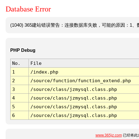
Database Error
(1040) 365建站错误警告：连接数据库失败，可能的原因：1、数
PHP Debug
No.
File
1
/index.php
2
/source/function/function_extend.php
3
/source/class/jzmysql.class.php
4
/source/class/jzmysql.class.php
5
/source/class/jzmysql.class.php
6
/source/class/jzmysql.class.php
www.365jz.com
已经将此