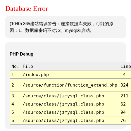
Database Error
(1040) 365建站错误警告：连接数据库失败，可能的原
因：1、数据库密码不对; 2、mysql未启动。
PHP Debug
No.
File
Line
1
/index.php
14
2
/source/function/function_extend.php
324
3
/source/class/jzmysql.class.php
211
4
/source/class/jzmysql.class.php
62
5
/source/class/jzmysql.class.php
94
6
/source/class/jzmysql.class.php
76