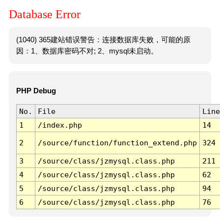
Database Error
(1040) 365建站错误警告：连接数据库失败，可能的原
因：1、数据库密码不对; 2、mysql未启动。
PHP Debug
No.
File
Line
1
/index.php
14
2
/source/function/function_extend.php
324
3
/source/class/jzmysql.class.php
211
4
/source/class/jzmysql.class.php
62
5
/source/class/jzmysql.class.php
94
6
/source/class/jzmysql.class.php
76